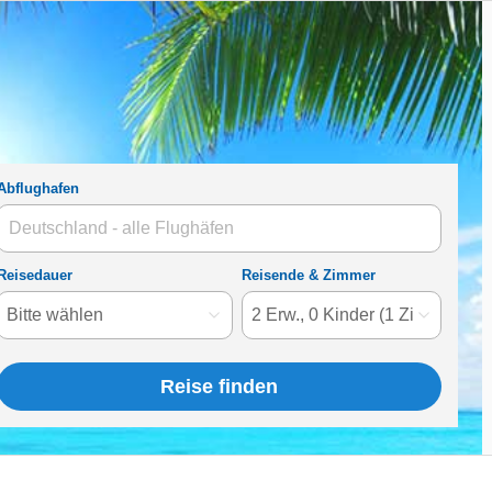
Abflughafen
Reisedauer
Reisende
& Zimmer
Reise finden